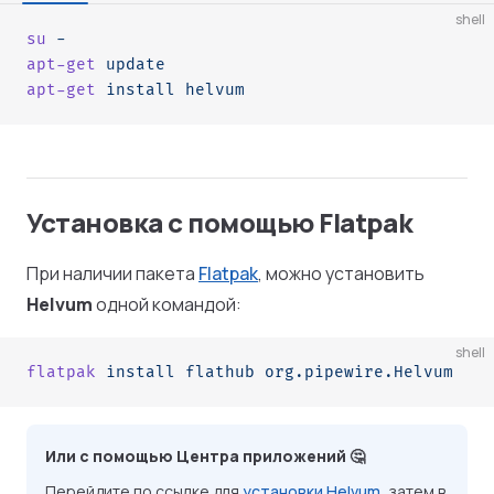
shell
su
 -
apt-get
 update
apt-get
 install
 helvum
Установка c помощью Flatpak
При наличии пакета
Flatpak
, можно установить
Helvum
одной командой:
shell
flatpak
 install
 flathub
 org.pipewire.Helvum
Или с помощью Центра приложений 🤔
Перейдите по ссылке для
установки Helvum
, затем в