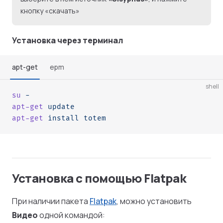
кнопку «скачать»
Установка через терминал
apt-get
epm
shell
su
 -
apt-get
 update
apt-get
 install
 totem
Установка c помощью Flatpak
При наличии пакета
Flatpak
, можно установить
Видео
одной командой: