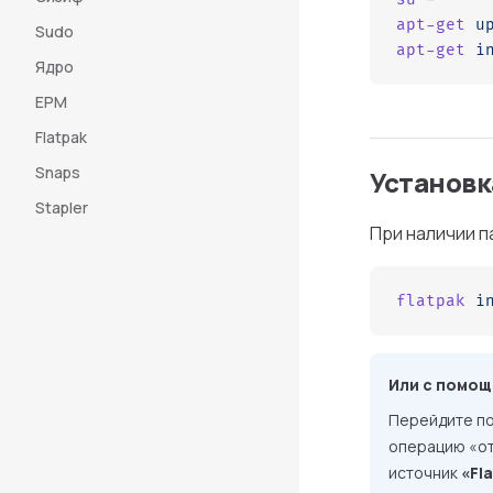
apt-get
 u
Sudo
apt-get
 i
Ядро
EPM
Flatpak
Snaps
Установк
Stapler
При наличии 
flatpak
 i
Или с помощ
Перейдите по
операцию «от
источник
«Fl