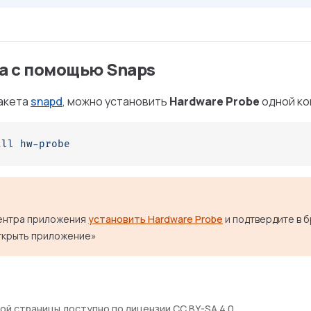
а с помощью Snaps
пакета
snapd
, можно установить
Hardware Probe
одной ко
all
 hw-probe
ентра приложения
установить Hardware Probe
и подтвердите в 
ткрыть приложение»
ой страницы доступно по лицензии
CC BY-SA 4.0