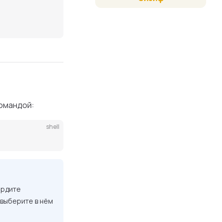
омандой:
shell
ердите
выберите в нём