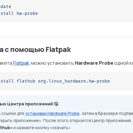
pdate
nstall
 hw-probe
а c помощью Flatpak
пакета
Flatpak
, можно установить
Hardware Probe
одной к
nstall
 flathub
 org.linux_hardware.hw-probe
ью Центра приложений 🤔
 ссылке для
установки Hardware Probe
, затем в браузере подтв
крыть приложение». После этого откроется Центр приложений, 
athub»
и нажмите кнопку «скачать»