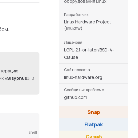
оборудования Linux
Разработчик
Linux Hardware Project
(linuxhw)
бом:
Лицензия
LGPL-2.1-or-later/BSD-4-
Clause
Сайт проекта
операцию
linux-hardware.org
ик
«Sisyphus»
, и
Сообщить о проблеме
github.com
Snap
Flatpak
shell
Сизиф