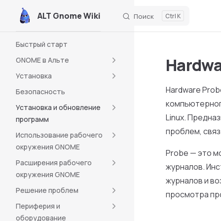
ALT Gnome Wiki
Поиск
K
Skip to content
Sidebar Navigation
Быстрый старт
Hardwa
GNOME в Альте
Установка
Hardware Pro
Безопасность
компьютерного
Установка и обновление
Linux. Предна
программ
проблем, свя
Использование рабочего
окружения GNOME
Probe — это 
Расширения рабочего
журналов. Ин
окружения GNOME
журналов и во
Решение проблем
просмотра пр
Периферия и
оборудование