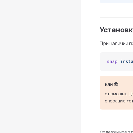
Установк
При наличии 
snap
 inst
или 🤔
с помощью Ц
операцию «о
Содержимое эт