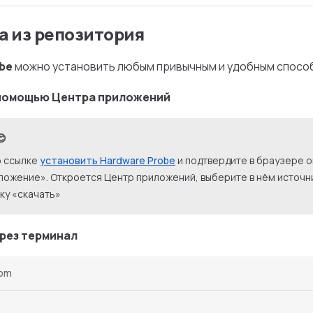
а из репозитория
be
можно установить любым привычным и удобным спосо
 помощью Центра приложений
😊
о ссылке
установить Hardware Probe
и подтвердите в браузере 
ложение». Откроется Центр приложений, выберите в нём источн
ку «скачать»
рез терминал
pm