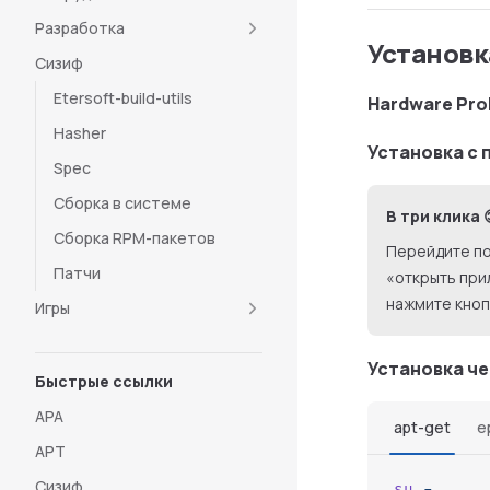
Разработка
Установк
Cизиф
Etersoft-build-utils
Hardware Pro
Hasher
Установка с
Spec
Сборка в системе
В три клика 
Сборка RPM-пакетов
Перейдите п
Патчи
«открыть при
нажмите кноп
Игры
Установка че
Быстрые ссылки
APA
apt-get
e
APT
Сизиф
su
 -