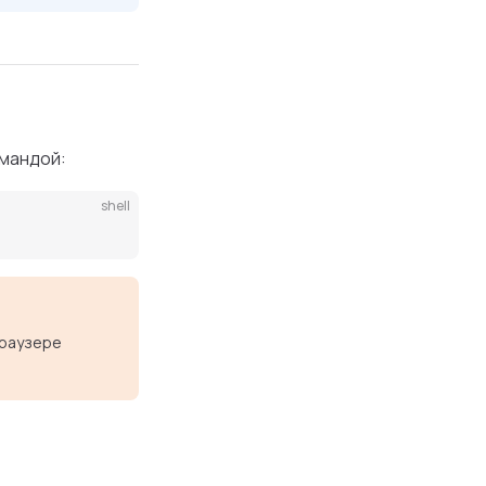
мандой:
shell
браузере