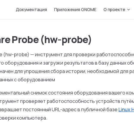
Main Navigation
Документация
Приложения GNOME
О проекте
re Probe (hw-probe)
be (hw-probe) — инструмент для проверки работоспособ
 оборудования и загрузки результатов в базу данных о
значен для упрощения сбора истории, необходимой для 
занных с оборудованием
моментальный снимок состояния оборудования вашего ко
струмент проверяет работоспособность устройств путём
звращает постоянный URL-адрес в публичной базе
Linux 
оверки компьютера.