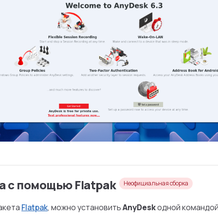
а c помощью Flatpak
Неофициальная сборка
пакета
Flatpak
, можно установить
AnyDesk
одной командой