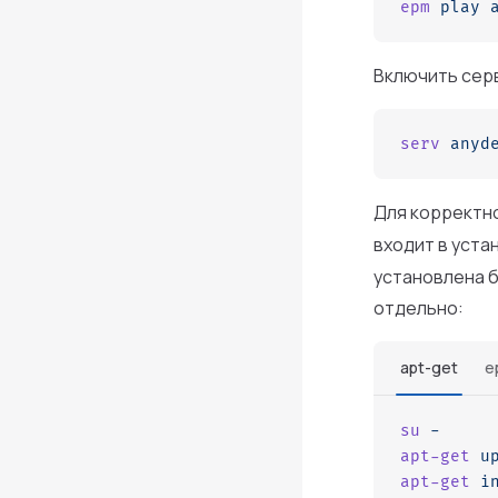
epm
 play
 
Включить сер
serv
 anyd
Для корректн
входит в уста
установлена б
отдельно:
apt-get
e
su
 -
apt-get
 u
apt-get
 i