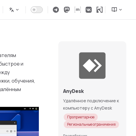
вателям
быстрое и
ежду
жки, обучения,
удалённым
AnyDesk
Удалённое подключение к
компьютеру с AnyDesk
Проприетарное
Региональные ограничения
Разработчик