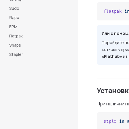
Sudo
flatpak
 i
Ядро
EPM
Или с помощ
Flatpak
Перейдите по
Snaps
«открыть при
Stapler
«Flathub»
и н
Установк
При наличии 
stplr
 in
 