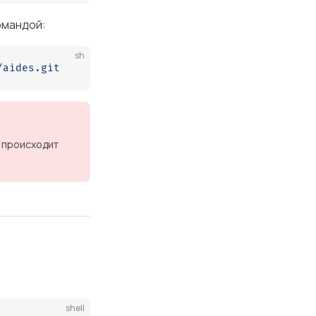
омандой:
sh
/aides.git
в происходит
shell