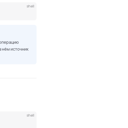
shell
 операцию
в нём источник
shell