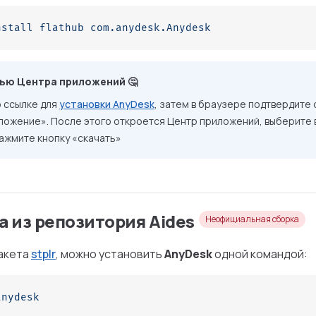
nstall
 flathub
 com.anydesk.Anydesk
ью Центра приложений 🤔
 ссылке для
установки AnyDesk
, затем в браузере подтвердите
ложение». После этого откроется Центр приложений, выберите 
ажмите кнопку «скачать»
а из репозитория Aides
Неофициальная сборка
пакета
stplr
, можно установить
AnyDesk
одной командой:
anydesk