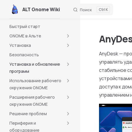
ALT Gnome Wiki
Поиск
K
Skip to content
Sidebar Navigation
Быстрый старт
AnyDe
GNOME в Альте
Установка
AnyDesk — пр
Безопасность
управлять уд
Установка и обновление
стабильное с
программ
устройствами.
Использование рабочего
доступа к дом
окружения GNOME
управлением 
Расширения рабочего
окружения GNOME
Решение проблем
Периферия и
оборудование