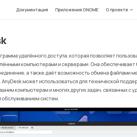
Main Navigation
Документация
Приложения GNOME
О проекте
sk
ограмма удалённого доступа, которая позволяет пользо
алёнными компьютерами и серверами. Она обеспечивает 
оединение, а также даёт возможность обмена файлами м
 AnyDesk может использоваться для технической поддер
ашним компьютерам и многих других задач, связанных с 
и обслуживанием систем.