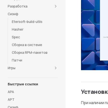
Разработка
Cизиф
Etersoft-build-utils
Hasher
Spec
Сборка в системе
Сборка RPM-пакетов
Патчи
Игры
Быстрые ссылки
Установк
APA
APT
При наличии 
Сизиф