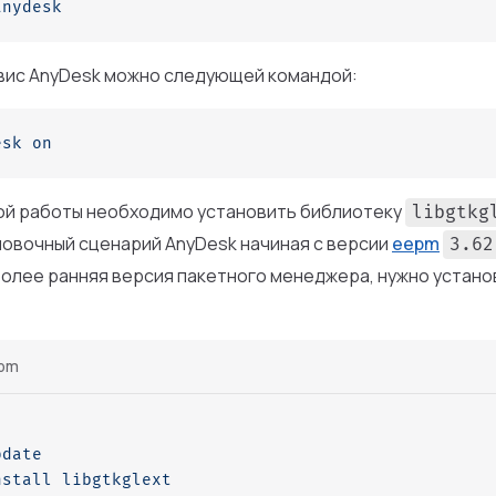
anydesk
вис AnyDesk можно следующей командой:
esk
 on
ой работы необходимо установить библиотеку
libgtkg
новочный сценарий AnyDesk начиная с версии
eepm
3.62
олее ранняя версия пакетного менеджера, нужно устано
pm
pdate
nstall
 libgtkglext