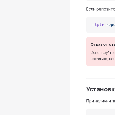
Если репозито
stplr
 rep
Отказ от от
Используйте п
локально, по
Установк
При наличии 