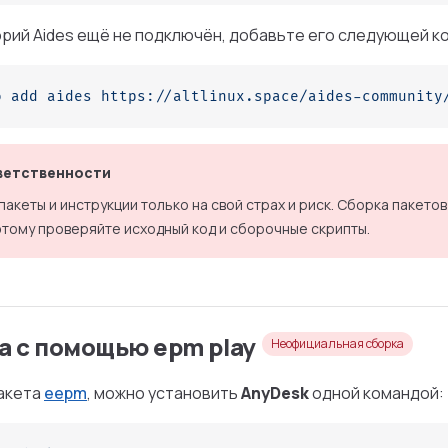
рий Aides ещё не подключён, добавьте его следующей к
o
 add
 aides
 https://altlinux.space/aides-community
ветственности
акеты и инструкции только на свой страх и риск. Сборка пакето
этому проверяйте исходный код и сборочные скрипты.
а c помощью epm play
Неофициальная сборка
пакета
eepm
, можно установить
AnyDesk
одной командой: