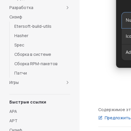
Разработка
Cизиф
Etersoft-build-utils
Hasher
Spec
Сборка в системе
Сборка RPM-пакетов
Патчи
Игры
Быстрые ссылки
Содержимое эт
APA
Предложить 
APT
Сизиф