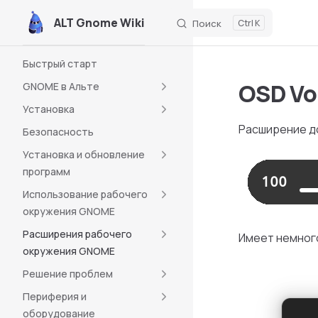
ALT Gnome Wiki
Поиск
K
Skip to content
Sidebar Navigation
Быстрый старт
OSD Vo
GNOME в Альте
Установка
Расширение до
Безопасность
Установка и обновление
программ
Использование рабочего
окружения GNOME
Расширения рабочего
Имеет немног
окружения GNOME
Решение проблем
Периферия и
оборудование