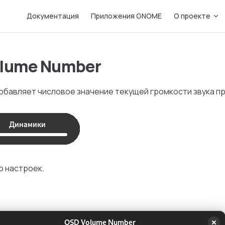
Main Navigation
Документация
Приложения GNOME
О проекте
lume Number
бавляет числовое значение текущей громкости звука пр
о настроек.