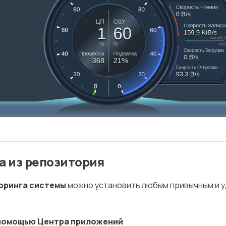
а из репозитория
оринга системы
можно установить любым привычным и 
 помощью Центра приложений