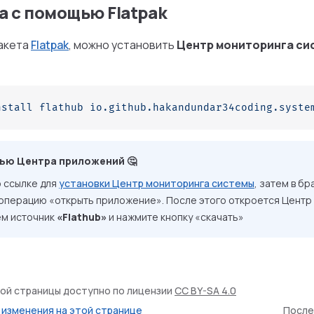
а c помощью Flatpak
пакета
Flatpak
, можно установить
Центр мониторинга си
nstall
 flathub
 io.github.hakandundar34coding.syste
ью Центра приложений 🤔
 ссылке для
установки Центр мониторинга системы
, затем в б
операцию «открыть приложение». После этого откроется Центр
ём источник
«Flathub»
и нажмите кнопку «скачать»
ой страницы доступно по лицензии
CC BY-SA 4.0
изменения на этой странице
После