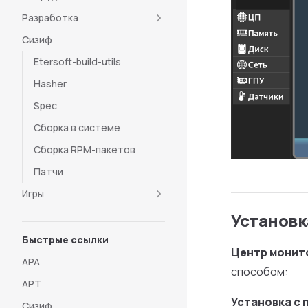
Разработка
Cизиф
Etersoft-build-utils
Hasher
Spec
Сборка в системе
Сборка RPM-пакетов
Патчи
Игры
Установк
Быстрые ссылки
Центр монит
APA
способом:
APT
Установка с
Сизиф