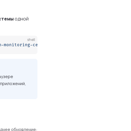
стемы
одной
shell
m-monitoring-center
раузере
 приложений,
днее обновление: