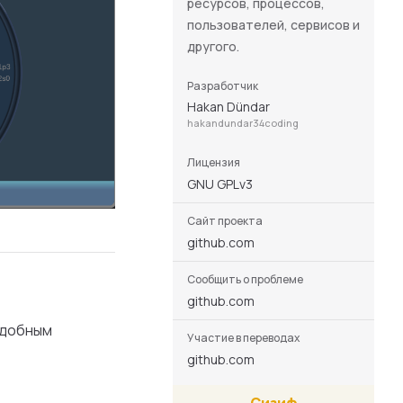
ресурсов, процессов,
пользователей, сервисов и
другого.
Разработчик
Hakan Dündar
hakandundar34coding
Лицензия
GNU GPLv3
Сайт проекта
github.com
Сообщить о проблеме
github.com
удобным
Участие в переводах
github.com