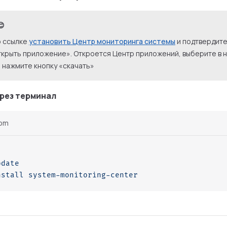
😊
о ссылке
установить Центр мониторинга системы
и подтвердите
крыть приложение». Откроется Центр приложений, выберите в 
 и нажмите кнопку «скачать»
рез терминал
pm
pdate
nstall
 system-monitoring-center