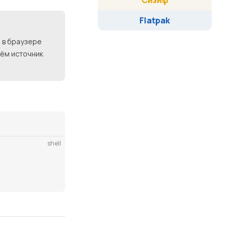
Сизиф
Flatpak
 в браузере
нём источник
shell