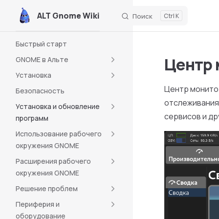
ALT Gnome Wiki
Поиск
K
Skip to content
Sidebar Navigation
Быстрый старт
Центр 
GNOME в Альте
Установка
Центр монито
Безопасность
отслеживания
Установка и обновление
сервисов и др
программ
Использование рабочего
окружения GNOME
Расширения рабочего
окружения GNOME
Решение проблем
Периферия и
оборудование