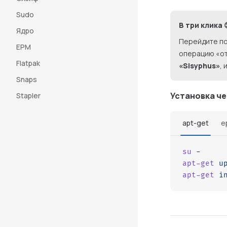
Sudo
В три клика 
Ядро
Перейдите п
EPM
операцию «от
Flatpak
«Sisyphus»
,
Snaps
Установка че
Stapler
apt-get
e
su
 -
apt-get
 u
apt-get
 i