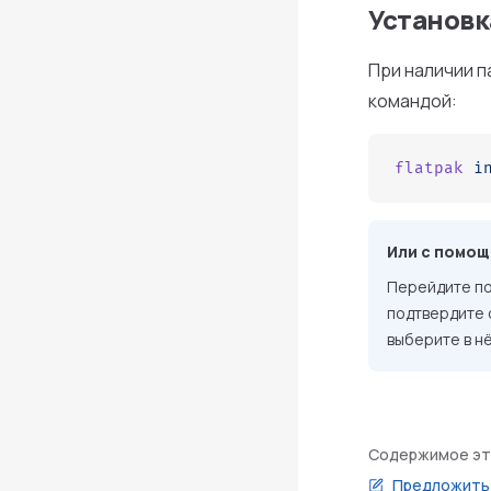
Установк
При наличии 
командой:
flatpak
 i
Или с помощ
Перейдите по
подтвердите 
выберите в н
Содержимое эт
Предложить 