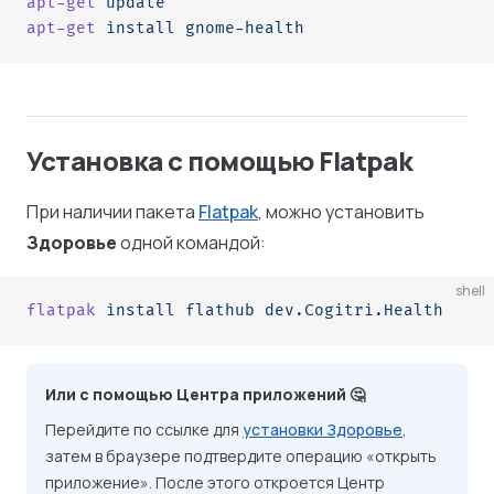
apt-get
 update
apt-get
 install
 gnome-health
Установка c помощью Flatpak
При наличии пакета
Flatpak
, можно установить
Здоровье
одной командой:
shell
flatpak
 install
 flathub
 dev.Cogitri.Health
Или с помощью Центра приложений 🤔
Перейдите по ссылке для
установки Здоровье
,
затем в браузере подтвердите операцию «открыть
приложение». После этого откроется Центр